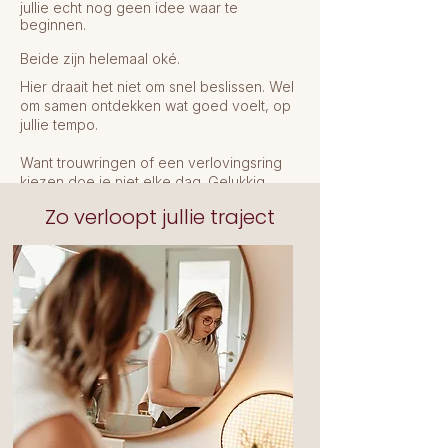
jullie echt nog geen idee waar te
beginnen.
Beide zijn helemaal oké.
Hier draait het niet om snel beslissen. Wel
om samen ontdekken wat goed voelt, op
jullie tempo.
Want trouwringen of een verlovingsring
kiezen doe je niet elke dag. Gelukkig
maar.
Zo verloopt jullie traject
Daarom neem ik graag de tijd om samen
te zoeken naar iets dat niet alleen mooi is,
maar vooral helemaal juist voelt.