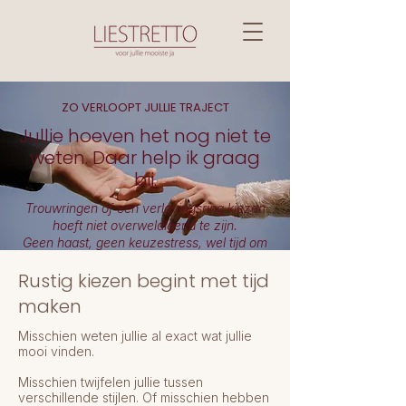
ZO VERLOOPT JULLIE TRAJECT
Jullie hoeven het nog niet te
weten. Daar help ik graag
bij.
Trouwringen of een verlovingsring kiezen
hoeft niet overweldigend te zijn.
Geen haast, geen keuzestress, wel tijd om
samen te ontdekken wat écht bij jullie past.
Rustig kiezen begint met tijd
Ik werk uitsluitend op afspraak, zodat er
maken
ruimte is voor jullie verhaal, vragen en
twijfels.
Misschien weten jullie al exact wat jullie
mooi vinden.
Plan jullie kennismaking
Misschien twijfelen jullie tussen
verschillende stijlen.
Of misschien hebben