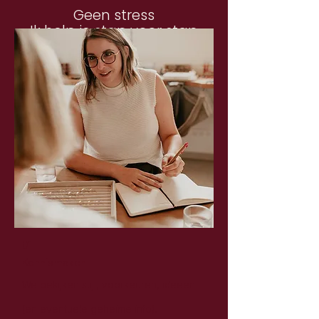
Geen stress
Ik help je stap voor stap
01
Kennismaken
We bekijken stijl, voorkeuren, ideeën
(en eventuele geheime info).