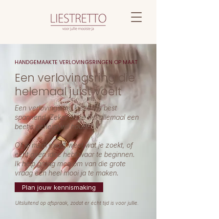
HANDGEMAAKTE VERLOVINGSRINGEN OP MAAT
Een verlovingsring die
helemaal juist voelt
Een verlovingsring kiezen is best
spannend. Zeker als je het allemaal een
beetje geheim wil houden.
Of je nu al exact weet wat je zoekt, of
echt geen idee hebt waar te beginnen.
Ik help graag mee om van die grote
vraag een heel mooi ja te maken.
Plan jouw kennismaking
Uitsluitend op afspraak, zodat er écht tijd is voor jullie.