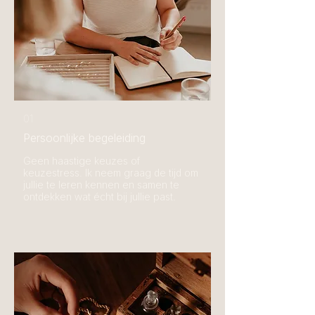
01
Persoonlijke begeleiding
Geen haastige keuzes of
keuzestress. Ik neem graag de tijd om
jullie te leren kennen en samen te
ontdekken wat écht bij jullie past.