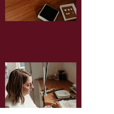
03
Keuzes & berekeningen
Wanneer alles klopt, werk ik voor jullie
een offerte uit.