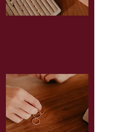
02
Ontdekken wat past
Materialen, vormen, afwerkingen en
mogelijkheden, samen zoeken we wat
écht goed voelt.