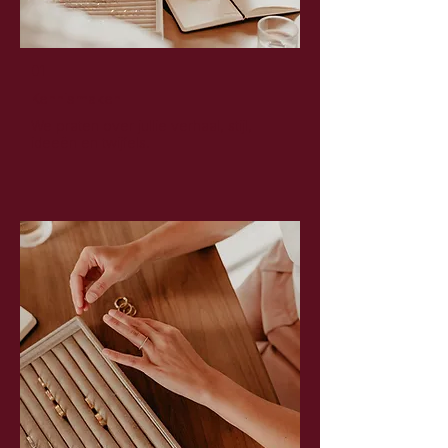
01
Kennismaken
We praten over jullie verhaal, stijl,
ideeën en twijfels.